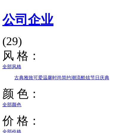
公司企业
(29)
风 格：
全部风格
古典雅致
可爱温馨
时尚简约
潮流酷炫
节日庆典
颜 色：
全部颜色
价 格：
全部价格