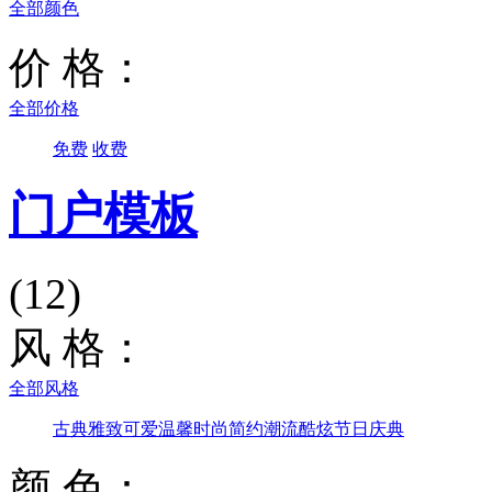
全部颜色
价 格：
全部价格
免费
收费
门户模板
(12)
风 格：
全部风格
古典雅致
可爱温馨
时尚简约
潮流酷炫
节日庆典
颜 色：