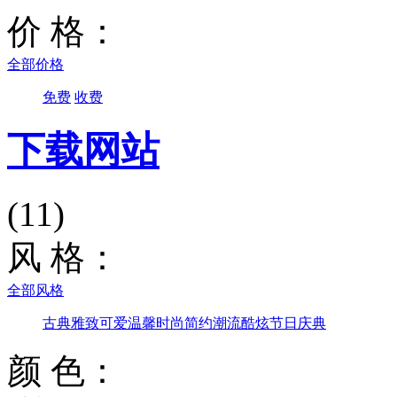
价 格：
全部价格
免费
收费
下载网站
(11)
风 格：
全部风格
古典雅致
可爱温馨
时尚简约
潮流酷炫
节日庆典
颜 色：