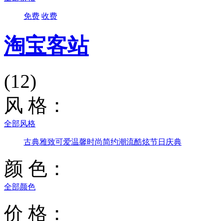
免费
收费
淘宝客站
(12)
风 格：
全部风格
古典雅致
可爱温馨
时尚简约
潮流酷炫
节日庆典
颜 色：
全部颜色
价 格：