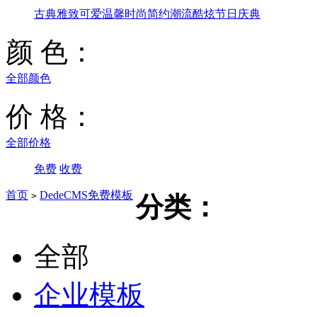
古典雅致
可爱温馨
时尚简约
潮流酷炫
节日庆典
颜 色：
全部颜色
价 格：
全部价格
免费
收费
首页
DedeCMS免费模板
>
分类：
全部
企业模板