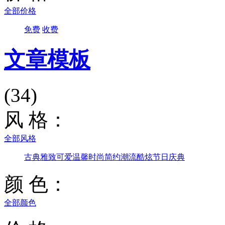
全部价格
免费
收费
文章模板
(34)
风 格：
全部风格
古典雅致
可爱温馨
时尚简约
潮流酷炫
节日庆典
颜 色：
全部颜色