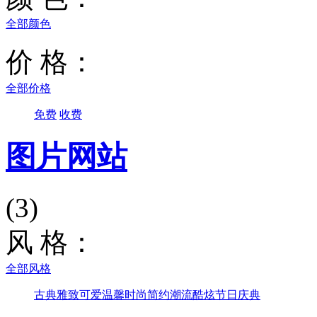
全部颜色
价 格：
全部价格
免费
收费
图片网站
(3)
风 格：
全部风格
古典雅致
可爱温馨
时尚简约
潮流酷炫
节日庆典