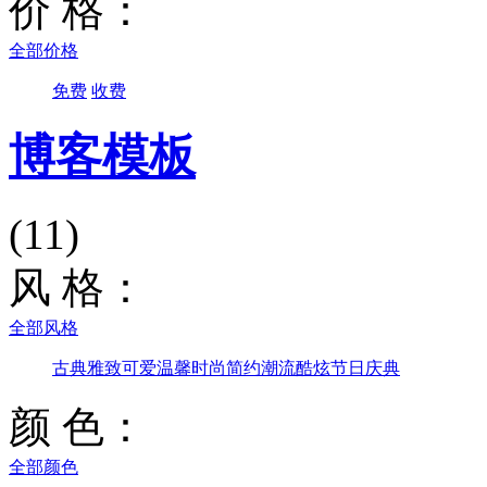
价 格：
全部价格
免费
收费
博客模板
(11)
风 格：
全部风格
古典雅致
可爱温馨
时尚简约
潮流酷炫
节日庆典
颜 色：
全部颜色