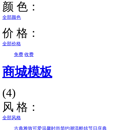
颜 色：
全部颜色
价 格：
全部价格
免费
收费
商城模板
(4)
风 格：
全部风格
古典雅致
可爱温馨
时尚简约
潮流酷炫
节日庆典