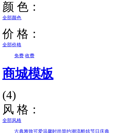
颜 色：
全部颜色
价 格：
全部价格
免费
收费
商城模板
(4)
风 格：
全部风格
古典雅致
可爱温馨
时尚简约
潮流酷炫
节日庆典