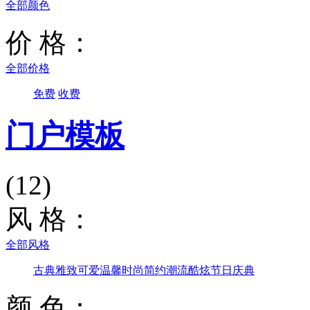
全部颜色
价 格：
全部价格
免费
收费
门户模板
(12)
风 格：
全部风格
古典雅致
可爱温馨
时尚简约
潮流酷炫
节日庆典
颜 色：