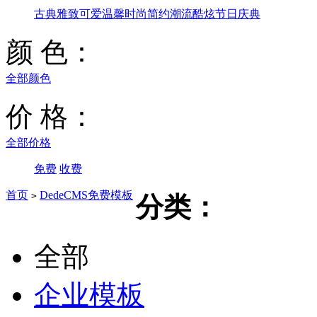
古典雅致
可爱温馨
时尚简约
潮流酷炫
节日庆典
颜 色：
全部颜色
价 格：
全部价格
免费
收费
首页
DedeCMS免费模板
>
分类：
全部
企业模板