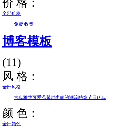
价 格：
全部价格
免费
收费
博客模板
(11)
风 格：
全部风格
古典雅致
可爱温馨
时尚简约
潮流酷炫
节日庆典
颜 色：
全部颜色