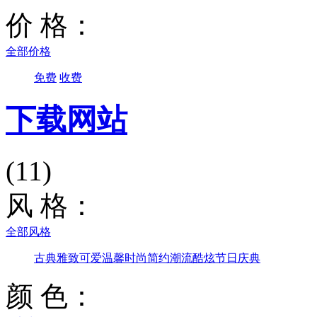
价 格：
全部价格
免费
收费
下载网站
(11)
风 格：
全部风格
古典雅致
可爱温馨
时尚简约
潮流酷炫
节日庆典
颜 色：