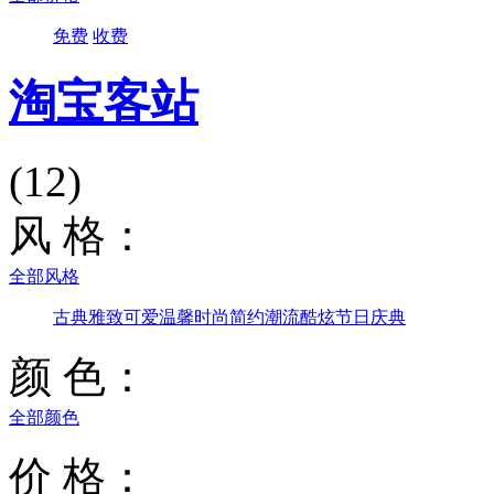
免费
收费
淘宝客站
(12)
风 格：
全部风格
古典雅致
可爱温馨
时尚简约
潮流酷炫
节日庆典
颜 色：
全部颜色
价 格：