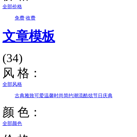
全部价格
免费
收费
文章模板
(34)
风 格：
全部风格
古典雅致
可爱温馨
时尚简约
潮流酷炫
节日庆典
颜 色：
全部颜色