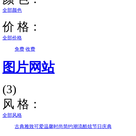
全部颜色
价 格：
全部价格
免费
收费
图片网站
(3)
风 格：
全部风格
古典雅致
可爱温馨
时尚简约
潮流酷炫
节日庆典