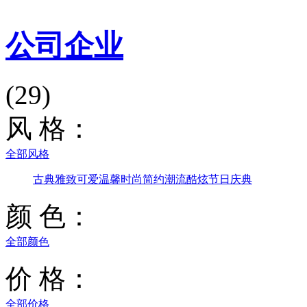
公司企业
(29)
风 格：
全部风格
古典雅致
可爱温馨
时尚简约
潮流酷炫
节日庆典
颜 色：
全部颜色
价 格：
全部价格