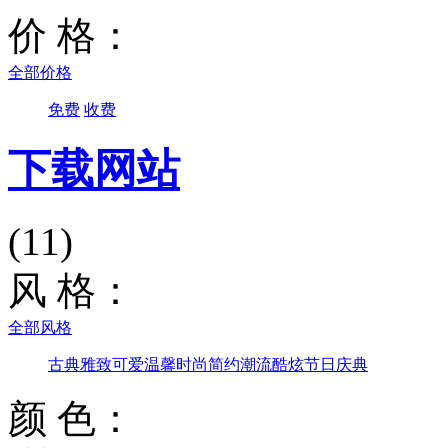
价 格：
全部价格
免费
收费
下载网站
(11)
风 格：
全部风格
古典雅致
可爱温馨
时尚简约
潮流酷炫
节日庆典
颜 色：