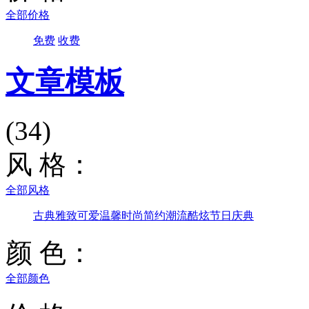
全部价格
免费
收费
文章模板
(34)
风 格：
全部风格
古典雅致
可爱温馨
时尚简约
潮流酷炫
节日庆典
颜 色：
全部颜色