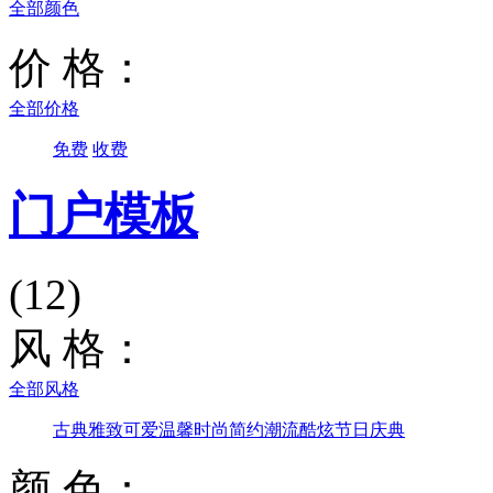
全部颜色
价 格：
全部价格
免费
收费
门户模板
(12)
风 格：
全部风格
古典雅致
可爱温馨
时尚简约
潮流酷炫
节日庆典
颜 色：