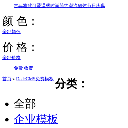
古典雅致
可爱温馨
时尚简约
潮流酷炫
节日庆典
颜 色：
全部颜色
价 格：
全部价格
免费
收费
首页
DedeCMS免费模板
>
分类：
全部
企业模板