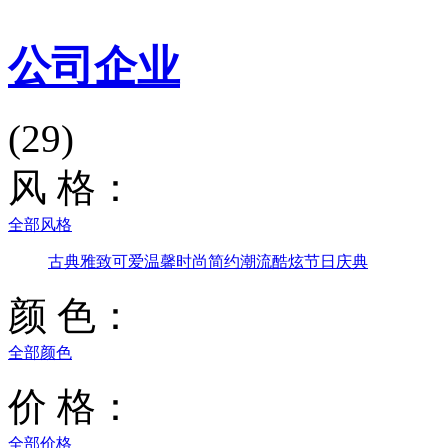
公司企业
(29)
风 格：
全部风格
古典雅致
可爱温馨
时尚简约
潮流酷炫
节日庆典
颜 色：
全部颜色
价 格：
全部价格