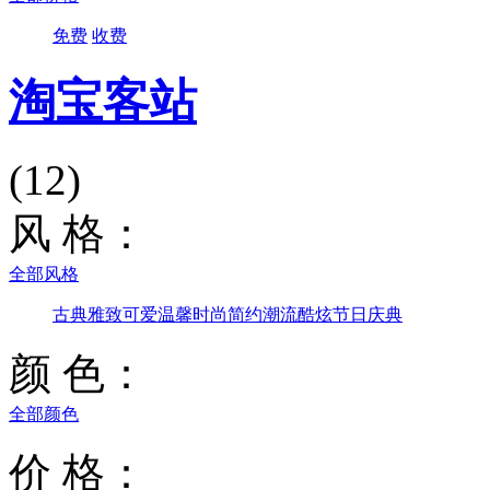
免费
收费
淘宝客站
(12)
风 格：
全部风格
古典雅致
可爱温馨
时尚简约
潮流酷炫
节日庆典
颜 色：
全部颜色
价 格：