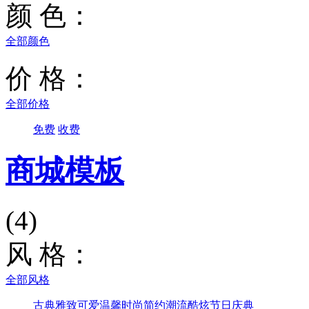
颜 色：
全部颜色
价 格：
全部价格
免费
收费
商城模板
(4)
风 格：
全部风格
古典雅致
可爱温馨
时尚简约
潮流酷炫
节日庆典