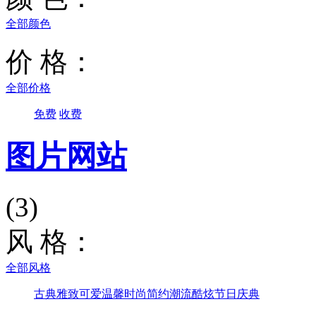
全部颜色
价 格：
全部价格
免费
收费
图片网站
(3)
风 格：
全部风格
古典雅致
可爱温馨
时尚简约
潮流酷炫
节日庆典