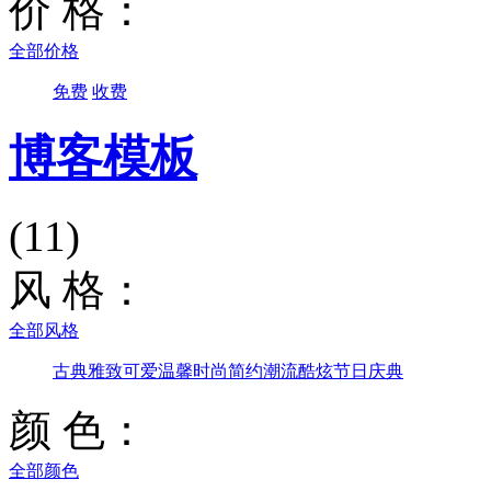
价 格：
全部价格
免费
收费
博客模板
(11)
风 格：
全部风格
古典雅致
可爱温馨
时尚简约
潮流酷炫
节日庆典
颜 色：
全部颜色