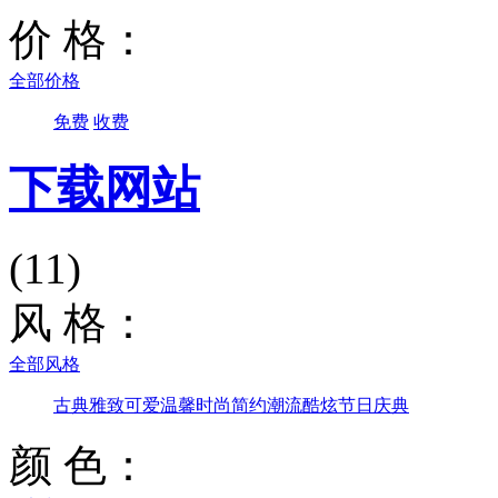
价 格：
全部价格
免费
收费
下载网站
(11)
风 格：
全部风格
古典雅致
可爱温馨
时尚简约
潮流酷炫
节日庆典
颜 色：