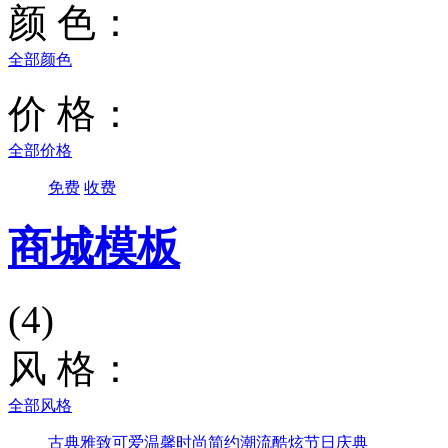
颜 色：
全部颜色
价 格：
全部价格
免费
收费
商城模板
(4)
风 格：
全部风格
古典雅致
可爱温馨
时尚简约
潮流酷炫
节日庆典