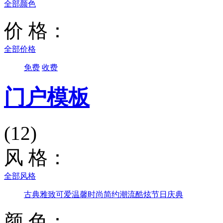
全部颜色
价 格：
全部价格
免费
收费
门户模板
(12)
风 格：
全部风格
古典雅致
可爱温馨
时尚简约
潮流酷炫
节日庆典
颜 色：