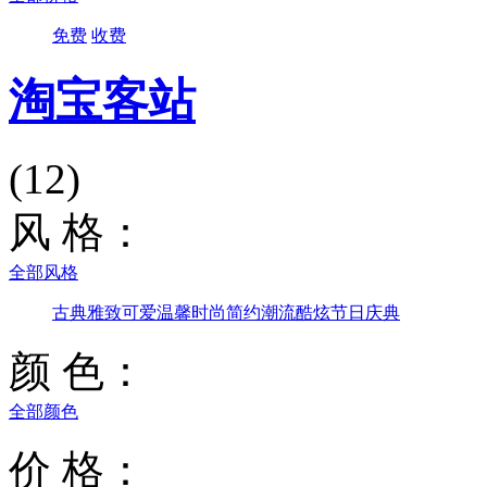
免费
收费
淘宝客站
(12)
风 格：
全部风格
古典雅致
可爱温馨
时尚简约
潮流酷炫
节日庆典
颜 色：
全部颜色
价 格：