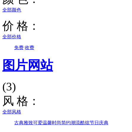
全部颜色
价 格：
全部价格
免费
收费
图片网站
(3)
风 格：
全部风格
古典雅致
可爱温馨
时尚简约
潮流酷炫
节日庆典