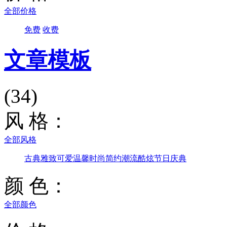
全部价格
免费
收费
文章模板
(34)
风 格：
全部风格
古典雅致
可爱温馨
时尚简约
潮流酷炫
节日庆典
颜 色：
全部颜色