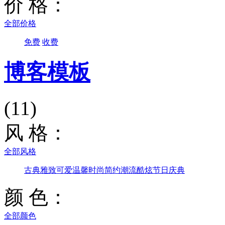
价 格：
全部价格
免费
收费
博客模板
(11)
风 格：
全部风格
古典雅致
可爱温馨
时尚简约
潮流酷炫
节日庆典
颜 色：
全部颜色