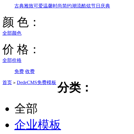
古典雅致
可爱温馨
时尚简约
潮流酷炫
节日庆典
颜 色：
全部颜色
价 格：
全部价格
免费
收费
首页
DedeCMS免费模板
>
分类：
全部
企业模板