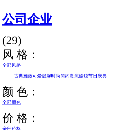
公司企业
(29)
风 格：
全部风格
古典雅致
可爱温馨
时尚简约
潮流酷炫
节日庆典
颜 色：
全部颜色
价 格：
全部价格