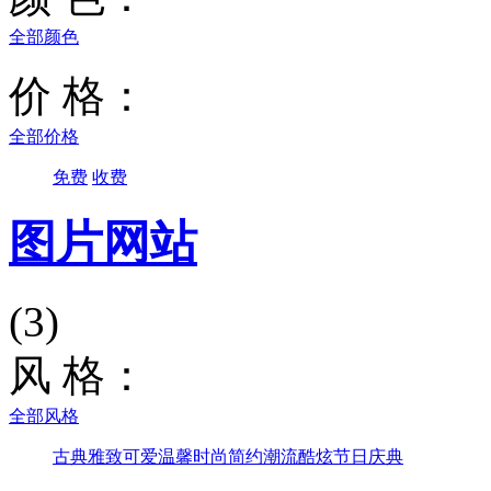
全部颜色
价 格：
全部价格
免费
收费
图片网站
(3)
风 格：
全部风格
古典雅致
可爱温馨
时尚简约
潮流酷炫
节日庆典