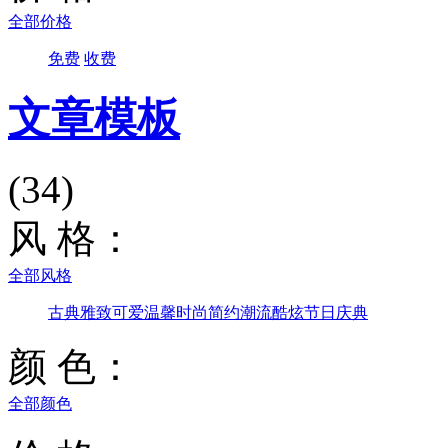
全部价格
免费
收费
文章模板
(34)
风 格：
全部风格
古典雅致
可爱温馨
时尚简约
潮流酷炫
节日庆典
颜 色：
全部颜色