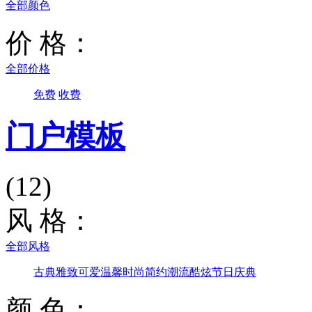
全部颜色
价 格：
全部价格
免费
收费
门户模板
(12)
风 格：
全部风格
古典雅致
可爱温馨
时尚简约
潮流酷炫
节日庆典
颜 色：