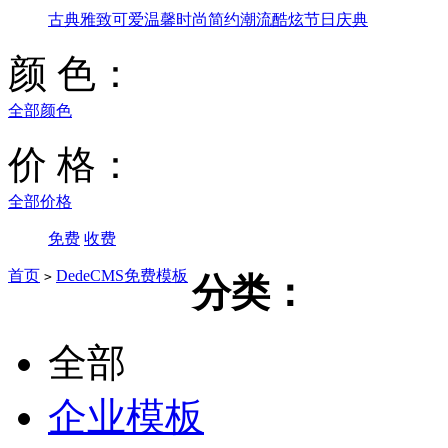
古典雅致
可爱温馨
时尚简约
潮流酷炫
节日庆典
颜 色：
全部颜色
价 格：
全部价格
免费
收费
首页
DedeCMS免费模板
>
分类：
全部
企业模板