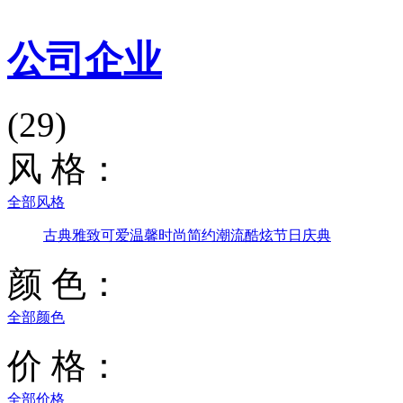
公司企业
(29)
风 格：
全部风格
古典雅致
可爱温馨
时尚简约
潮流酷炫
节日庆典
颜 色：
全部颜色
价 格：
全部价格