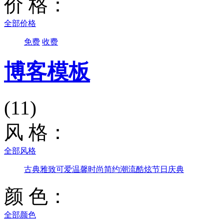
价 格：
全部价格
免费
收费
博客模板
(11)
风 格：
全部风格
古典雅致
可爱温馨
时尚简约
潮流酷炫
节日庆典
颜 色：
全部颜色