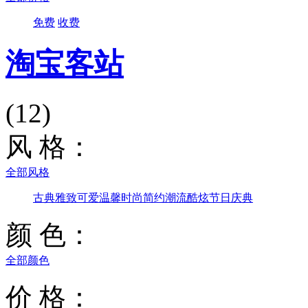
免费
收费
淘宝客站
(12)
风 格：
全部风格
古典雅致
可爱温馨
时尚简约
潮流酷炫
节日庆典
颜 色：
全部颜色
价 格：