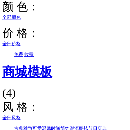
颜 色：
全部颜色
价 格：
全部价格
免费
收费
商城模板
(4)
风 格：
全部风格
古典雅致
可爱温馨
时尚简约
潮流酷炫
节日庆典