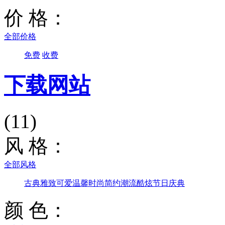
价 格：
全部价格
免费
收费
下载网站
(11)
风 格：
全部风格
古典雅致
可爱温馨
时尚简约
潮流酷炫
节日庆典
颜 色：