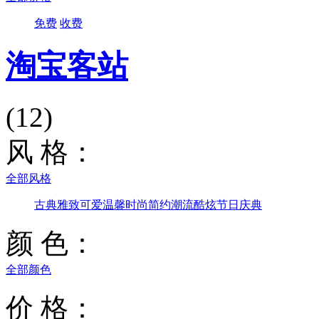
免费
收费
淘宝客站
(12)
风 格：
全部风格
古典雅致
可爱温馨
时尚简约
潮流酷炫
节日庆典
颜 色：
全部颜色
价 格：