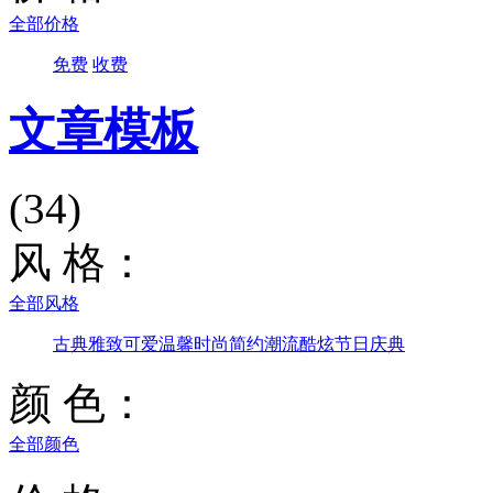
全部价格
免费
收费
文章模板
(34)
风 格：
全部风格
古典雅致
可爱温馨
时尚简约
潮流酷炫
节日庆典
颜 色：
全部颜色