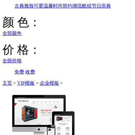
古典雅致
可爱温馨
时尚简约
潮流酷炫
节日庆典
颜 色：
全部颜色
价 格：
全部价格
免费
收费
主页
>
VIP模板
>
企业模板
>