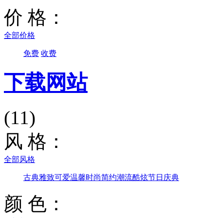
价 格：
全部价格
免费
收费
下载网站
(11)
风 格：
全部风格
古典雅致
可爱温馨
时尚简约
潮流酷炫
节日庆典
颜 色：