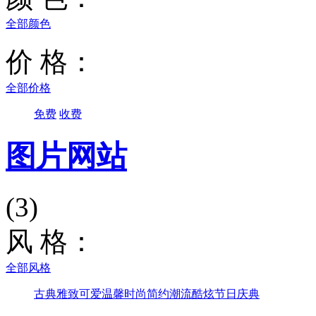
全部颜色
价 格：
全部价格
免费
收费
图片网站
(3)
风 格：
全部风格
古典雅致
可爱温馨
时尚简约
潮流酷炫
节日庆典