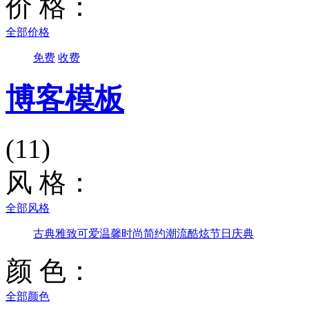
价 格：
全部价格
免费
收费
博客模板
(11)
风 格：
全部风格
古典雅致
可爱温馨
时尚简约
潮流酷炫
节日庆典
颜 色：
全部颜色