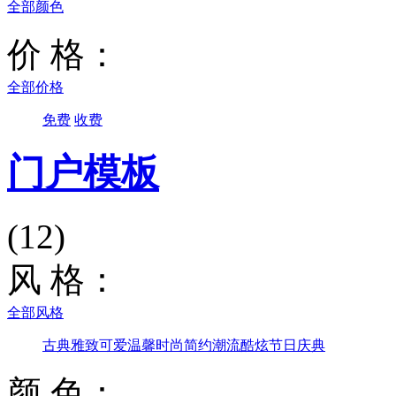
全部颜色
价 格：
全部价格
免费
收费
门户模板
(12)
风 格：
全部风格
古典雅致
可爱温馨
时尚简约
潮流酷炫
节日庆典
颜 色：