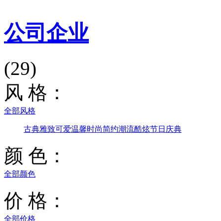
公司企业
(29)
风 格：
全部风格
古典雅致
可爱温馨
时尚简约
潮流酷炫
节日庆典
颜 色：
全部颜色
价 格：
全部价格