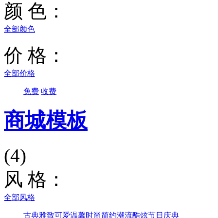
颜 色：
全部颜色
价 格：
全部价格
免费
收费
商城模板
(4)
风 格：
全部风格
古典雅致
可爱温馨
时尚简约
潮流酷炫
节日庆典