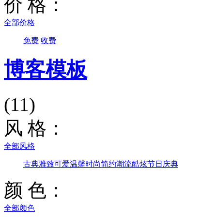
价 格：
全部价格
免费
收费
博客模板
(11)
风 格：
全部风格
古典雅致
可爱温馨
时尚简约
潮流酷炫
节日庆典
颜 色：
全部颜色