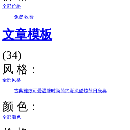
全部价格
免费
收费
文章模板
(34)
风 格：
全部风格
古典雅致
可爱温馨
时尚简约
潮流酷炫
节日庆典
颜 色：
全部颜色