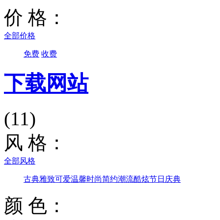
价 格：
全部价格
免费
收费
下载网站
(11)
风 格：
全部风格
古典雅致
可爱温馨
时尚简约
潮流酷炫
节日庆典
颜 色：