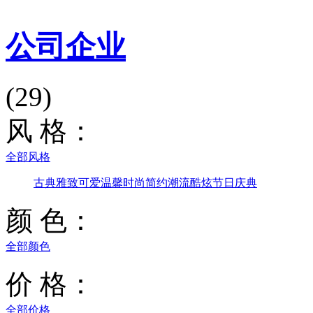
公司企业
(29)
风 格：
全部风格
古典雅致
可爱温馨
时尚简约
潮流酷炫
节日庆典
颜 色：
全部颜色
价 格：
全部价格