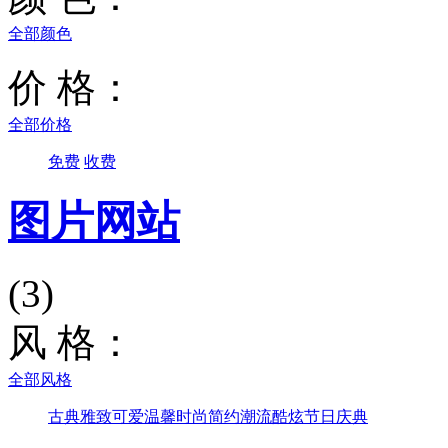
全部颜色
价 格：
全部价格
免费
收费
图片网站
(3)
风 格：
全部风格
古典雅致
可爱温馨
时尚简约
潮流酷炫
节日庆典