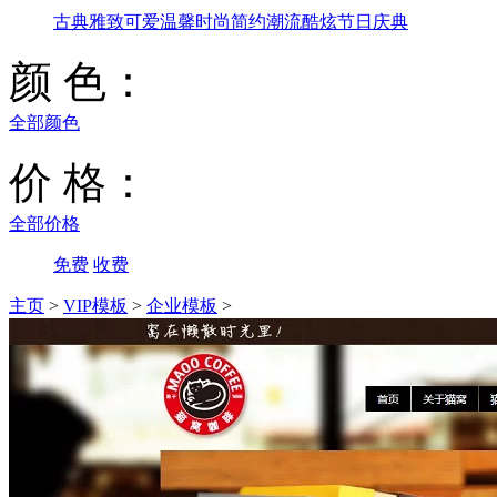
古典雅致
可爱温馨
时尚简约
潮流酷炫
节日庆典
颜 色：
全部颜色
价 格：
全部价格
免费
收费
主页
>
VIP模板
>
企业模板
>