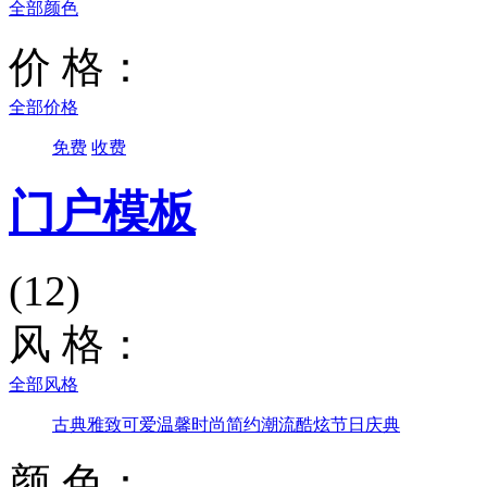
全部颜色
价 格：
全部价格
免费
收费
门户模板
(12)
风 格：
全部风格
古典雅致
可爱温馨
时尚简约
潮流酷炫
节日庆典
颜 色：