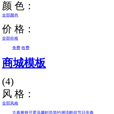
颜 色：
全部颜色
价 格：
全部价格
免费
收费
商城模板
(4)
风 格：
全部风格
古典雅致
可爱温馨
时尚简约
潮流酷炫
节日庆典