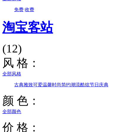
免费
收费
淘宝客站
(12)
风 格：
全部风格
古典雅致
可爱温馨
时尚简约
潮流酷炫
节日庆典
颜 色：
全部颜色
价 格：