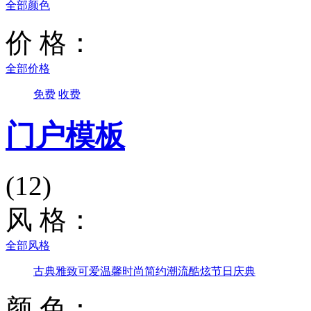
全部颜色
价 格：
全部价格
免费
收费
门户模板
(12)
风 格：
全部风格
古典雅致
可爱温馨
时尚简约
潮流酷炫
节日庆典
颜 色：