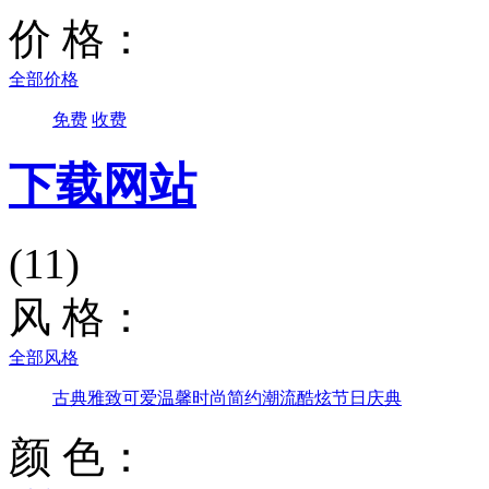
价 格：
全部价格
免费
收费
下载网站
(11)
风 格：
全部风格
古典雅致
可爱温馨
时尚简约
潮流酷炫
节日庆典
颜 色：