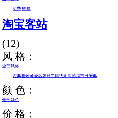
免费
收费
淘宝客站
(12)
风 格：
全部风格
古典雅致
可爱温馨
时尚简约
潮流酷炫
节日庆典
颜 色：
全部颜色
价 格：