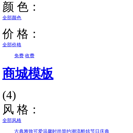
颜 色：
全部颜色
价 格：
全部价格
免费
收费
商城模板
(4)
风 格：
全部风格
古典雅致
可爱温馨
时尚简约
潮流酷炫
节日庆典