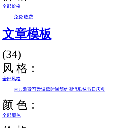
全部价格
免费
收费
文章模板
(34)
风 格：
全部风格
古典雅致
可爱温馨
时尚简约
潮流酷炫
节日庆典
颜 色：
全部颜色