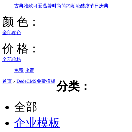
古典雅致
可爱温馨
时尚简约
潮流酷炫
节日庆典
颜 色：
全部颜色
价 格：
全部价格
免费
收费
首页
DedeCMS免费模板
>
分类：
全部
企业模板