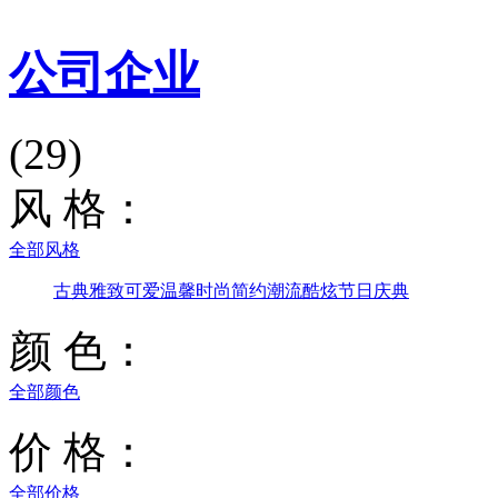
公司企业
(29)
风 格：
全部风格
古典雅致
可爱温馨
时尚简约
潮流酷炫
节日庆典
颜 色：
全部颜色
价 格：
全部价格