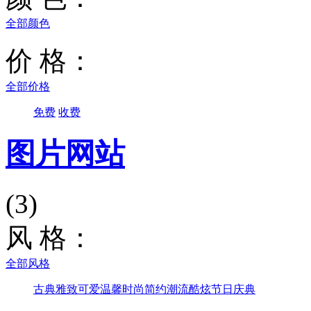
全部颜色
价 格：
全部价格
免费
收费
图片网站
(3)
风 格：
全部风格
古典雅致
可爱温馨
时尚简约
潮流酷炫
节日庆典