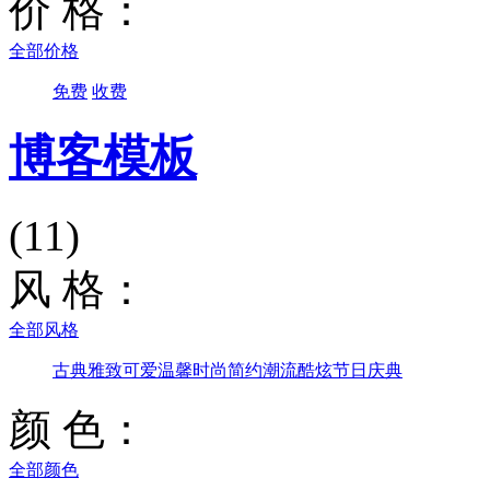
价 格：
全部价格
免费
收费
博客模板
(11)
风 格：
全部风格
古典雅致
可爱温馨
时尚简约
潮流酷炫
节日庆典
颜 色：
全部颜色