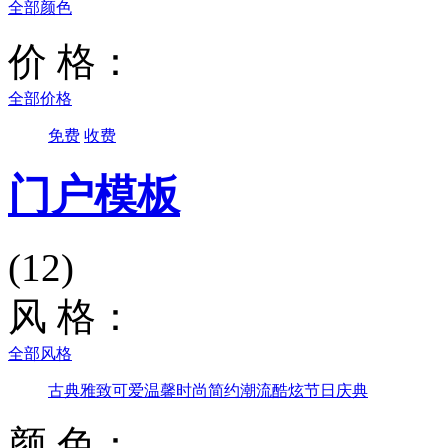
全部颜色
价 格：
全部价格
免费
收费
门户模板
(12)
风 格：
全部风格
古典雅致
可爱温馨
时尚简约
潮流酷炫
节日庆典
颜 色：