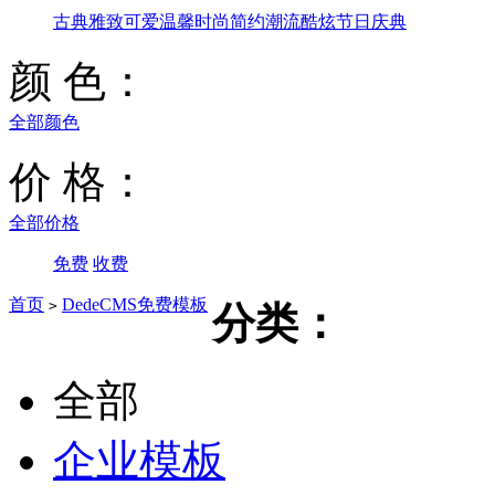
古典雅致
可爱温馨
时尚简约
潮流酷炫
节日庆典
颜 色：
全部颜色
价 格：
全部价格
免费
收费
首页
DedeCMS免费模板
>
分类：
全部
企业模板