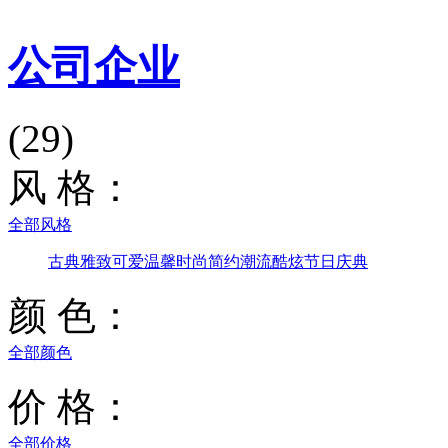
公司企业
(29)
风 格：
全部风格
古典雅致
可爱温馨
时尚简约
潮流酷炫
节日庆典
颜 色：
全部颜色
价 格：
全部价格