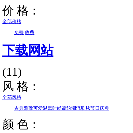
价 格：
全部价格
免费
收费
下载网站
(11)
风 格：
全部风格
古典雅致
可爱温馨
时尚简约
潮流酷炫
节日庆典
颜 色：