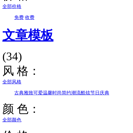
全部价格
免费
收费
文章模板
(34)
风 格：
全部风格
古典雅致
可爱温馨
时尚简约
潮流酷炫
节日庆典
颜 色：
全部颜色