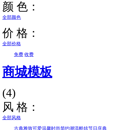
颜 色：
全部颜色
价 格：
全部价格
免费
收费
商城模板
(4)
风 格：
全部风格
古典雅致
可爱温馨
时尚简约
潮流酷炫
节日庆典