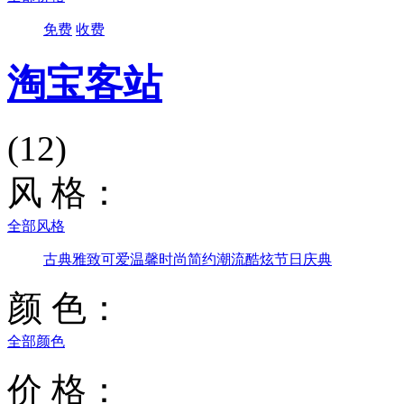
免费
收费
淘宝客站
(12)
风 格：
全部风格
古典雅致
可爱温馨
时尚简约
潮流酷炫
节日庆典
颜 色：
全部颜色
价 格：