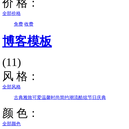
价 格：
全部价格
免费
收费
博客模板
(11)
风 格：
全部风格
古典雅致
可爱温馨
时尚简约
潮流酷炫
节日庆典
颜 色：
全部颜色