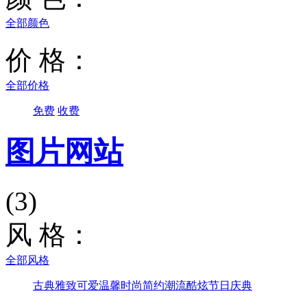
全部颜色
价 格：
全部价格
免费
收费
图片网站
(3)
风 格：
全部风格
古典雅致
可爱温馨
时尚简约
潮流酷炫
节日庆典