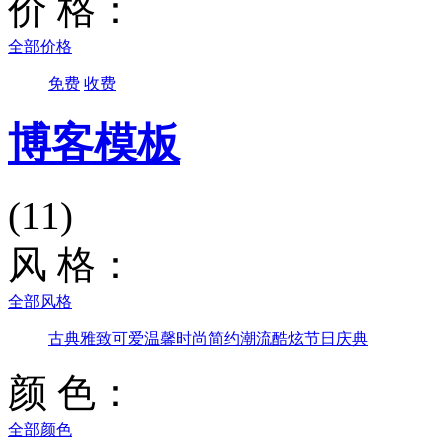
价 格：
全部价格
免费
收费
博客模板
(11)
风 格：
全部风格
古典雅致
可爱温馨
时尚简约
潮流酷炫
节日庆典
颜 色：
全部颜色