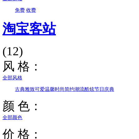
免费
收费
淘宝客站
(12)
风 格：
全部风格
古典雅致
可爱温馨
时尚简约
潮流酷炫
节日庆典
颜 色：
全部颜色
价 格：