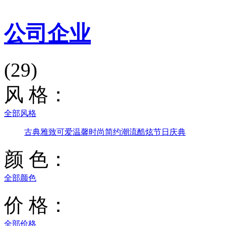
公司企业
(29)
风 格：
全部风格
古典雅致
可爱温馨
时尚简约
潮流酷炫
节日庆典
颜 色：
全部颜色
价 格：
全部价格