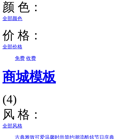
颜 色：
全部颜色
价 格：
全部价格
免费
收费
商城模板
(4)
风 格：
全部风格
古典雅致
可爱温馨
时尚简约
潮流酷炫
节日庆典