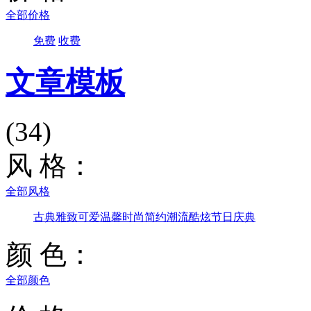
全部价格
免费
收费
文章模板
(34)
风 格：
全部风格
古典雅致
可爱温馨
时尚简约
潮流酷炫
节日庆典
颜 色：
全部颜色