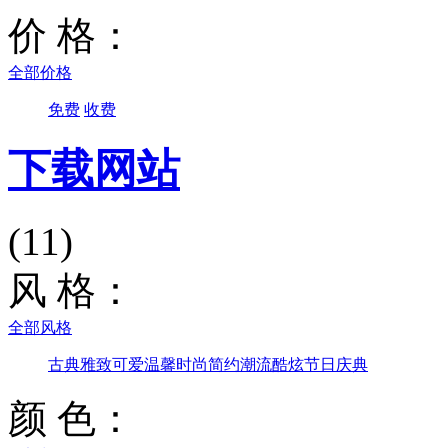
价 格：
全部价格
免费
收费
下载网站
(11)
风 格：
全部风格
古典雅致
可爱温馨
时尚简约
潮流酷炫
节日庆典
颜 色：