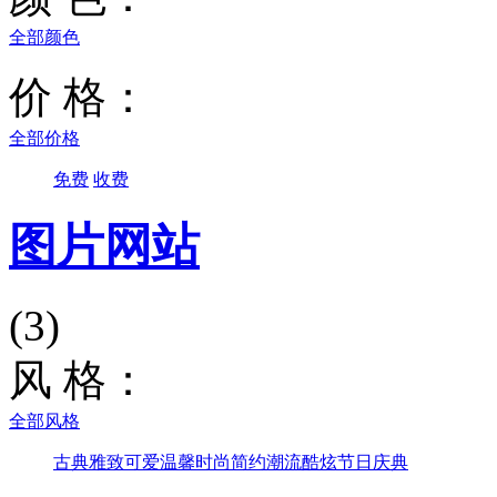
全部颜色
价 格：
全部价格
免费
收费
图片网站
(3)
风 格：
全部风格
古典雅致
可爱温馨
时尚简约
潮流酷炫
节日庆典