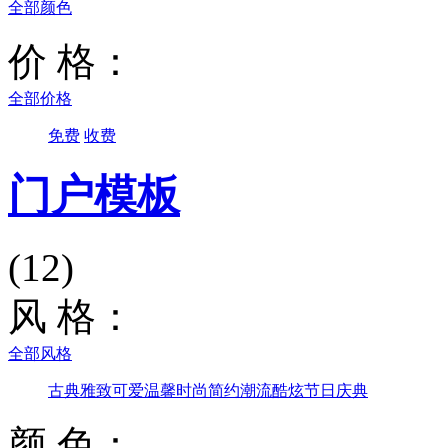
全部颜色
价 格：
全部价格
免费
收费
门户模板
(12)
风 格：
全部风格
古典雅致
可爱温馨
时尚简约
潮流酷炫
节日庆典
颜 色：