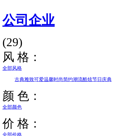
公司企业
(29)
风 格：
全部风格
古典雅致
可爱温馨
时尚简约
潮流酷炫
节日庆典
颜 色：
全部颜色
价 格：
全部价格