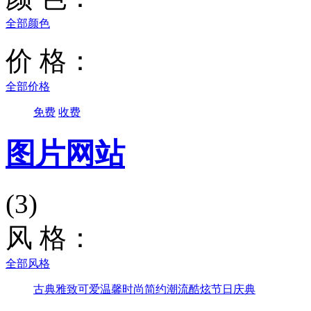
全部颜色
价 格：
全部价格
免费
收费
图片网站
(3)
风 格：
全部风格
古典雅致
可爱温馨
时尚简约
潮流酷炫
节日庆典