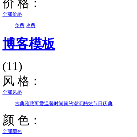
价 格：
全部价格
免费
收费
博客模板
(11)
风 格：
全部风格
古典雅致
可爱温馨
时尚简约
潮流酷炫
节日庆典
颜 色：
全部颜色