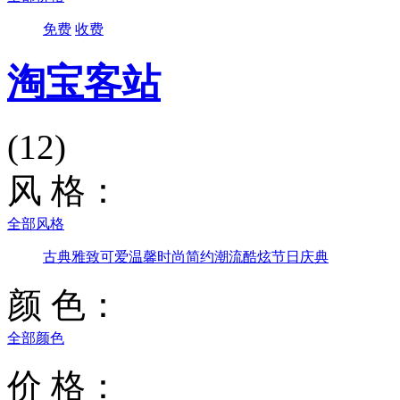
免费
收费
淘宝客站
(12)
风 格：
全部风格
古典雅致
可爱温馨
时尚简约
潮流酷炫
节日庆典
颜 色：
全部颜色
价 格：