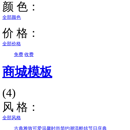
颜 色：
全部颜色
价 格：
全部价格
免费
收费
商城模板
(4)
风 格：
全部风格
古典雅致
可爱温馨
时尚简约
潮流酷炫
节日庆典