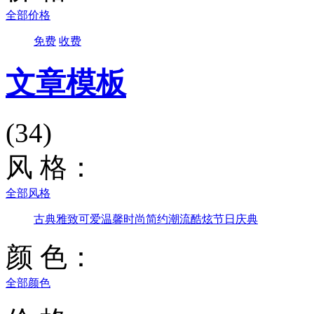
全部价格
免费
收费
文章模板
(34)
风 格：
全部风格
古典雅致
可爱温馨
时尚简约
潮流酷炫
节日庆典
颜 色：
全部颜色