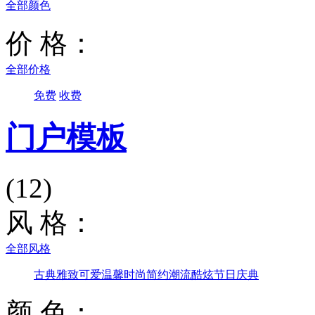
全部颜色
价 格：
全部价格
免费
收费
门户模板
(12)
风 格：
全部风格
古典雅致
可爱温馨
时尚简约
潮流酷炫
节日庆典
颜 色：