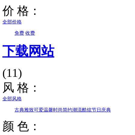
价 格：
全部价格
免费
收费
下载网站
(11)
风 格：
全部风格
古典雅致
可爱温馨
时尚简约
潮流酷炫
节日庆典
颜 色：