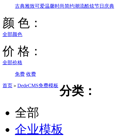
古典雅致
可爱温馨
时尚简约
潮流酷炫
节日庆典
颜 色：
全部颜色
价 格：
全部价格
免费
收费
首页
DedeCMS免费模板
>
分类：
全部
企业模板