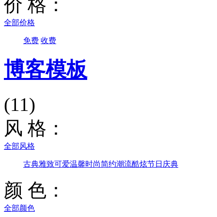
价 格：
全部价格
免费
收费
博客模板
(11)
风 格：
全部风格
古典雅致
可爱温馨
时尚简约
潮流酷炫
节日庆典
颜 色：
全部颜色