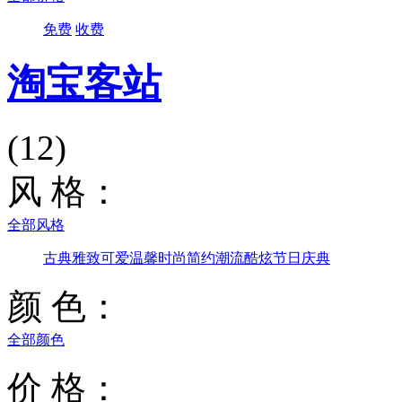
免费
收费
淘宝客站
(12)
风 格：
全部风格
古典雅致
可爱温馨
时尚简约
潮流酷炫
节日庆典
颜 色：
全部颜色
价 格：