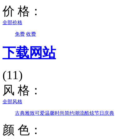
价 格：
全部价格
免费
收费
下载网站
(11)
风 格：
全部风格
古典雅致
可爱温馨
时尚简约
潮流酷炫
节日庆典
颜 色：