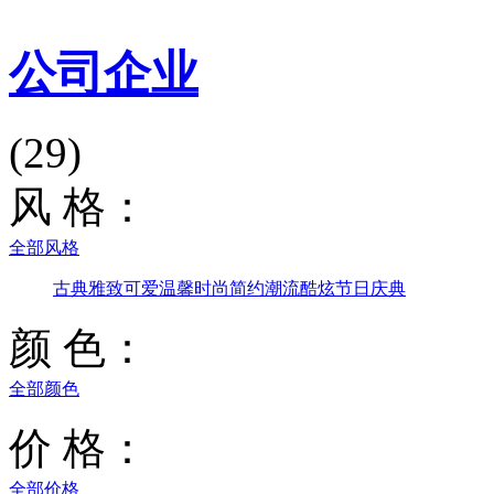
公司企业
(29)
风 格：
全部风格
古典雅致
可爱温馨
时尚简约
潮流酷炫
节日庆典
颜 色：
全部颜色
价 格：
全部价格