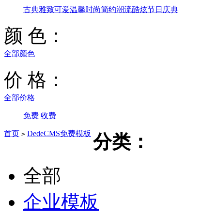
古典雅致
可爱温馨
时尚简约
潮流酷炫
节日庆典
颜 色：
全部颜色
价 格：
全部价格
免费
收费
首页
DedeCMS免费模板
>
分类：
全部
企业模板