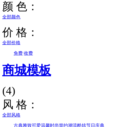
颜 色：
全部颜色
价 格：
全部价格
免费
收费
商城模板
(4)
风 格：
全部风格
古典雅致
可爱温馨
时尚简约
潮流酷炫
节日庆典