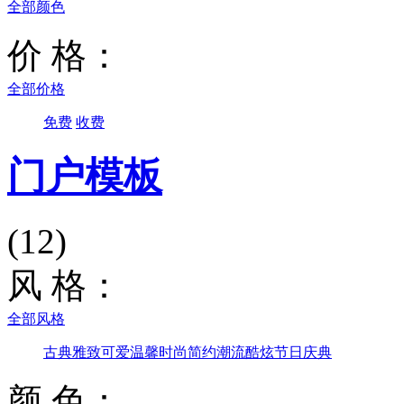
全部颜色
价 格：
全部价格
免费
收费
门户模板
(12)
风 格：
全部风格
古典雅致
可爱温馨
时尚简约
潮流酷炫
节日庆典
颜 色：