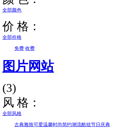
全部颜色
价 格：
全部价格
免费
收费
图片网站
(3)
风 格：
全部风格
古典雅致
可爱温馨
时尚简约
潮流酷炫
节日庆典