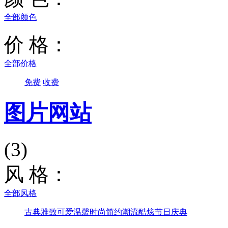
全部颜色
价 格：
全部价格
免费
收费
图片网站
(3)
风 格：
全部风格
古典雅致
可爱温馨
时尚简约
潮流酷炫
节日庆典