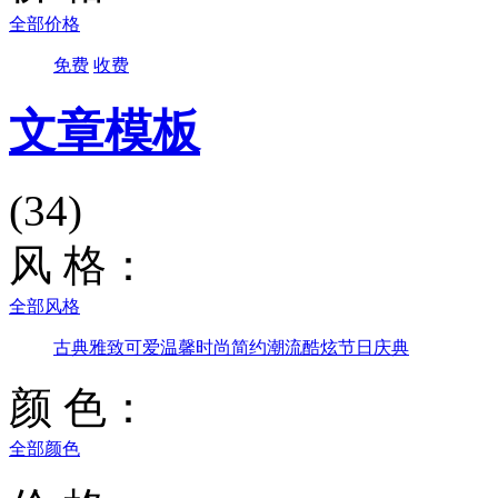
全部价格
免费
收费
文章模板
(34)
风 格：
全部风格
古典雅致
可爱温馨
时尚简约
潮流酷炫
节日庆典
颜 色：
全部颜色