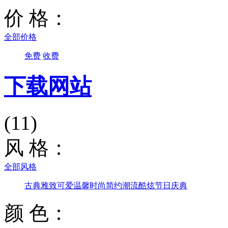
价 格：
全部价格
免费
收费
下载网站
(11)
风 格：
全部风格
古典雅致
可爱温馨
时尚简约
潮流酷炫
节日庆典
颜 色：