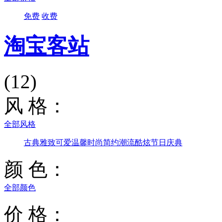
免费
收费
淘宝客站
(12)
风 格：
全部风格
古典雅致
可爱温馨
时尚简约
潮流酷炫
节日庆典
颜 色：
全部颜色
价 格：