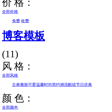
价 格：
全部价格
免费
收费
博客模板
(11)
风 格：
全部风格
古典雅致
可爱温馨
时尚简约
潮流酷炫
节日庆典
颜 色：
全部颜色