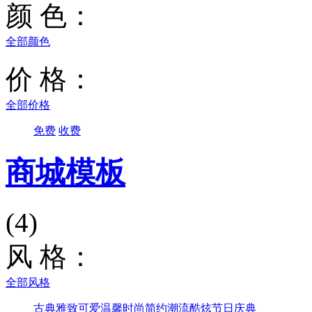
颜 色：
全部颜色
价 格：
全部价格
免费
收费
商城模板
(4)
风 格：
全部风格
古典雅致
可爱温馨
时尚简约
潮流酷炫
节日庆典