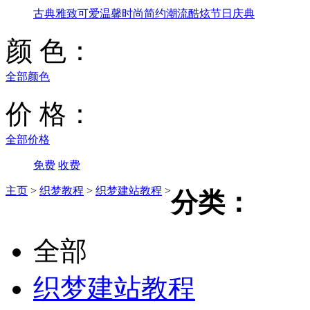
古典雅致
可爱温馨
时尚简约
潮流酷炫
节日庆典
颜 色：
全部颜色
价 格：
全部价格
免费
收费
主页
>
织梦教程
>
织梦建站教程
>
分类：
全部
织梦建站教程