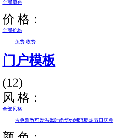
全部颜色
价 格：
全部价格
免费
收费
门户模板
(12)
风 格：
全部风格
古典雅致
可爱温馨
时尚简约
潮流酷炫
节日庆典
颜 色：