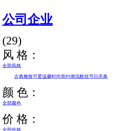
公司企业
(29)
风 格：
全部风格
古典雅致
可爱温馨
时尚简约
潮流酷炫
节日庆典
颜 色：
全部颜色
价 格：
全部价格