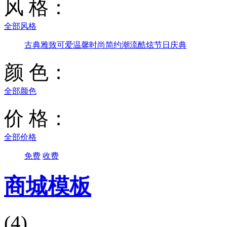
风 格：
全部风格
古典雅致
可爱温馨
时尚简约
潮流酷炫
节日庆典
颜 色：
全部颜色
价 格：
全部价格
免费
收费
商城模板
(4)