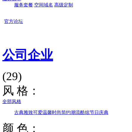
服务套餐
空间域名
高级定制
官方论坛
本站所有模板
公司企业
(29)
风 格：
全部风格
古典雅致
可爱温馨
时尚简约
潮流酷炫
节日庆典
颜 色：