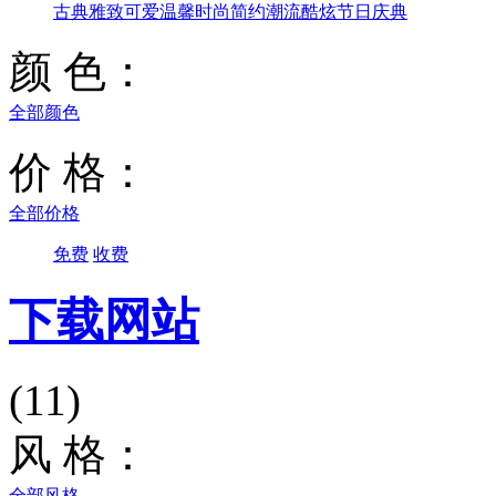
古典雅致
可爱温馨
时尚简约
潮流酷炫
节日庆典
颜 色：
全部颜色
价 格：
全部价格
免费
收费
下载网站
(11)
风 格：
全部风格