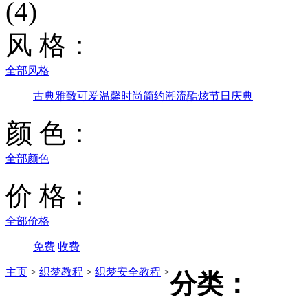
(4)
风 格：
全部风格
古典雅致
可爱温馨
时尚简约
潮流酷炫
节日庆典
颜 色：
全部颜色
价 格：
全部价格
免费
收费
主页
>
织梦教程
>
织梦安全教程
>
分类：