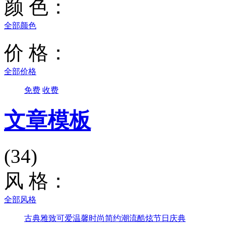
颜 色：
全部颜色
价 格：
全部价格
免费
收费
文章模板
(34)
风 格：
全部风格
古典雅致
可爱温馨
时尚简约
潮流酷炫
节日庆典