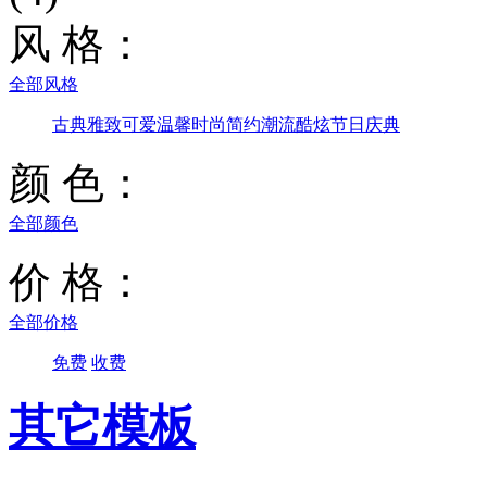
风 格：
全部风格
古典雅致
可爱温馨
时尚简约
潮流酷炫
节日庆典
颜 色：
全部颜色
价 格：
全部价格
免费
收费
其它模板