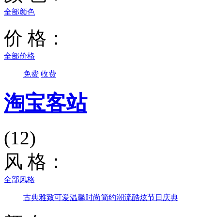
全部颜色
价 格：
全部价格
免费
收费
淘宝客站
(12)
风 格：
全部风格
古典雅致
可爱温馨
时尚简约
潮流酷炫
节日庆典