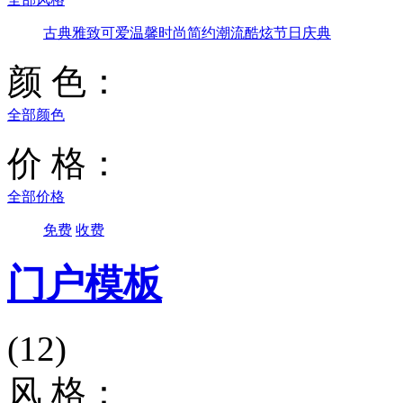
古典雅致
可爱温馨
时尚简约
潮流酷炫
节日庆典
颜 色：
全部颜色
价 格：
全部价格
免费
收费
门户模板
(12)
风 格：