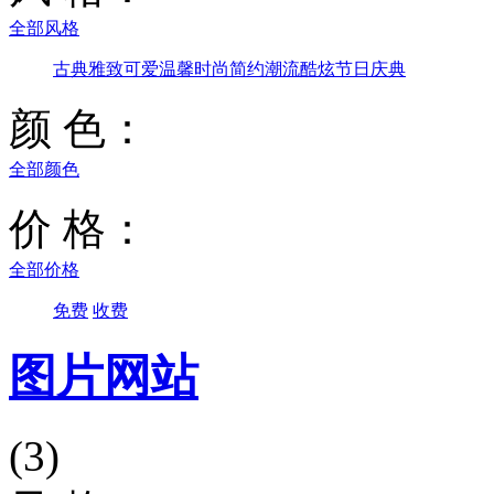
全部风格
古典雅致
可爱温馨
时尚简约
潮流酷炫
节日庆典
颜 色：
全部颜色
价 格：
全部价格
免费
收费
图片网站
(3)