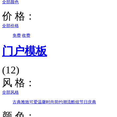
全部颜色
价 格：
全部价格
免费
收费
门户模板
(12)
风 格：
全部风格
古典雅致
可爱温馨
时尚简约
潮流酷炫
节日庆典
颜 色：