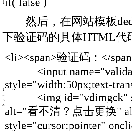
if( false )
1
然后，在
网站模板
de
下验证码的具体HTML代
<
li
><
span
>
验证码：
</
span
<
input name
=
"valida
style="
width
:
50px
;
text
-
tra
1
<img id="
vdimgck
"
2
3
4
alt="
看不清？点击更换
" a
style="
cursor
:
pointer
" oncl