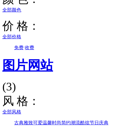
全部颜色
价 格：
全部价格
免费
收费
图片网站
(3)
风 格：
全部风格
古典雅致
可爱温馨
时尚简约
潮流酷炫
节日庆典