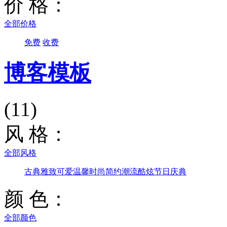
价 格：
全部价格
免费
收费
博客模板
(11)
风 格：
全部风格
古典雅致
可爱温馨
时尚简约
潮流酷炫
节日庆典
颜 色：
全部颜色