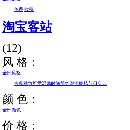
免费
收费
淘宝客站
(12)
风 格：
全部风格
古典雅致
可爱温馨
时尚简约
潮流酷炫
节日庆典
颜 色：
全部颜色
价 格：