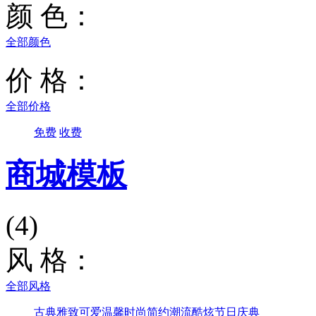
颜 色：
全部颜色
价 格：
全部价格
免费
收费
商城模板
(4)
风 格：
全部风格
古典雅致
可爱温馨
时尚简约
潮流酷炫
节日庆典