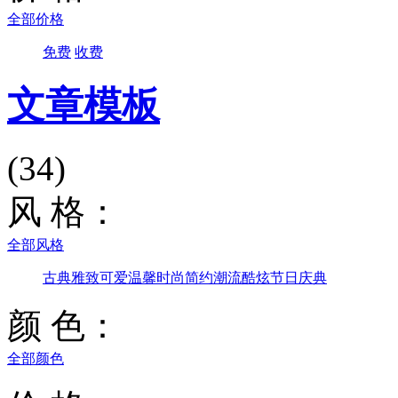
全部价格
免费
收费
文章模板
(34)
风 格：
全部风格
古典雅致
可爱温馨
时尚简约
潮流酷炫
节日庆典
颜 色：
全部颜色