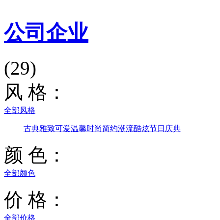
公司企业
(29)
风 格：
全部风格
古典雅致
可爱温馨
时尚简约
潮流酷炫
节日庆典
颜 色：
全部颜色
价 格：
全部价格