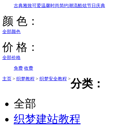
古典雅致
可爱温馨
时尚简约
潮流酷炫
节日庆典
颜 色：
全部颜色
价 格：
全部价格
免费
收费
主页
>
织梦教程
>
织梦安全教程
>
分类：
全部
织梦建站教程