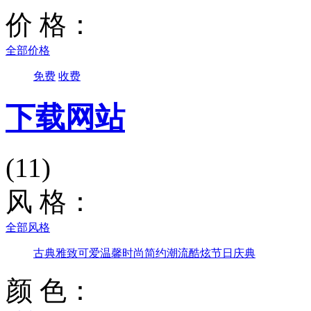
价 格：
全部价格
免费
收费
下载网站
(11)
风 格：
全部风格
古典雅致
可爱温馨
时尚简约
潮流酷炫
节日庆典
颜 色：